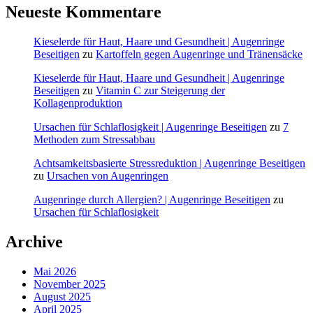
Neueste Kommentare
Kieselerde für Haut, Haare und Gesundheit | Augenringe
Beseitigen
zu
Kartoffeln gegen Augenringe und Tränensäcke
Kieselerde für Haut, Haare und Gesundheit | Augenringe
Beseitigen
zu
Vitamin C zur Steigerung der
Kollagenproduktion
Ursachen für Schlaflosigkeit | Augenringe Beseitigen
zu
7
Methoden zum Stressabbau
Achtsamkeitsbasierte Stressreduktion | Augenringe Beseitigen
zu
Ursachen von Augenringen
Augenringe durch Allergien? | Augenringe Beseitigen
zu
Ursachen für Schlaflosigkeit
Archive
Mai 2026
November 2025
August 2025
April 2025