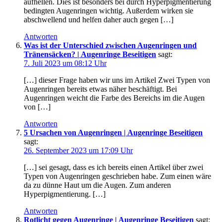
aufhellen. Dies ist besonders bei durch Hyperpigmentierung
bedingten Augenringen wichtig. Außerdem wirken sie
abschwellend und helfen daher auch gegen […]
Antworten
Was ist der Unterschied zwischen Augenringen und
Tränensäcken? | Augenringe Beseitigen
sagt:
7. Juli 2023 um 08:12 Uhr
[…] dieser Frage haben wir uns im Artikel Zwei Typen von
Augenringen bereits etwas näher beschäftigt. Bei
Augenringen weicht die Farbe des Bereichs im die Augen
von […]
Antworten
5 Ursachen von Augenringen | Augenringe Beseitigen
sagt:
26. September 2023 um 17:09 Uhr
[…] sei gesagt, dass es ich bereits einen Artikel über zwei
Typen von Augenringen geschrieben habe. Zum einen wäre
da zu dünne Haut um die Augen. Zum anderen
Hyperpigmentierung. […]
Antworten
Rotlicht gegen Augenringe | Augenringe Beseitigen
sagt: