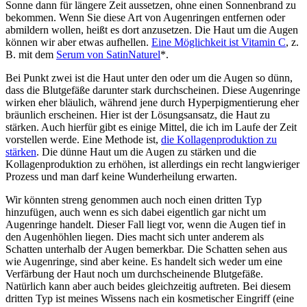
Sonne dann für längere Zeit aussetzen, ohne einen Sonnenbrand zu
bekommen. Wenn Sie diese Art von Augenringen entfernen oder
abmildern wollen, heißt es dort anzusetzen. Die Haut um die Augen
können wir aber etwas aufhellen.
Eine Möglichkeit ist Vitamin C
, z.
B. mit dem
Serum von SatinNaturel
*.
Bei Punkt zwei ist die Haut unter den oder um die Augen so dünn,
dass die Blutgefäße darunter stark durchscheinen. Diese Augenringe
wirken eher bläulich, während jene durch Hyperpigmentierung eher
bräunlich erscheinen. Hier ist der Lösungsansatz, die Haut zu
stärken. Auch hierfür gibt es einige Mittel, die ich im Laufe der Zeit
vorstellen werde. Eine Methode ist,
die Kollagenproduktion zu
stärken
. Die dünne Haut um die Augen zu stärken und die
Kollagenproduktion zu erhöhen, ist allerdings ein recht langwieriger
Prozess und man darf keine Wunderheilung erwarten.
Wir könnten streng genommen auch noch einen dritten Typ
hinzufügen, auch wenn es sich dabei eigentlich gar nicht um
Augenringe handelt. Dieser Fall liegt vor, wenn die Augen tief in
den Augenhöhlen liegen. Dies macht sich unter anderem als
Schatten unterhalb der Augen bemerkbar. Die Schatten sehen aus
wie Augenringe, sind aber keine. Es handelt sich weder um eine
Verfärbung der Haut noch um durchscheinende Blutgefäße.
Natürlich kann aber auch beides gleichzeitig auftreten. Bei diesem
dritten Typ ist meines Wissens nach ein kosmetischer Eingriff (eine