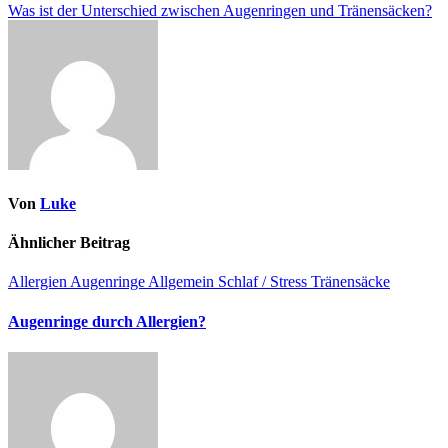
Beitragsnavigation
Was ist der Unterschied zwischen Augenringen und Tränensäcken?
Von
Luke
Ähnlicher Beitrag
Allergien
Augenringe Allgemein
Schlaf / Stress
Tränensäcke
Augenringe durch Allergien?